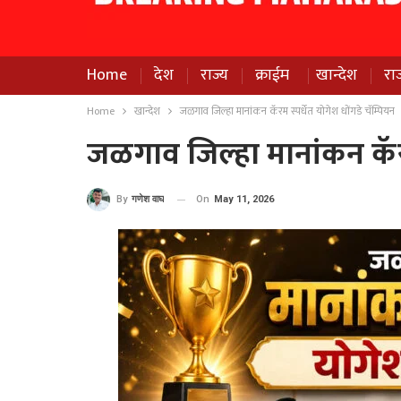
Home
देश
राज्य
क्राईम
खान्देश
रा
Home
खान्देश
जळगाव जिल्हा मानांकन कॅरम स्पर्धेत योगेश धोंगडे चॅम्पियन
जळगाव जिल्हा मानांकन कॅरम 
On
May 11, 2026
By
गणेश वाघ