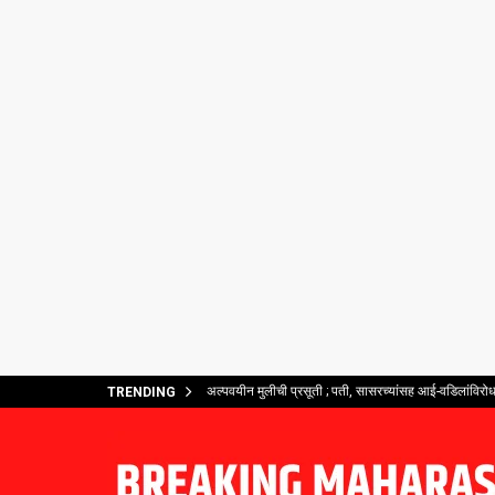
अल्पवयीन मुलीची प्रसूती ; पती, सासरच्यांसह आई-वडिलांविरोध
TRENDING