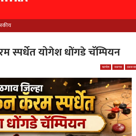
जकीय
स्पर्धेत योगेश धोंगडे चॅम्पियन
खान्देश
जळगाव
ठळक बात