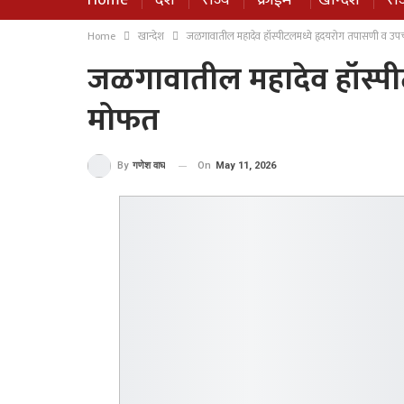
Home
देश
राज्य
क्राईम
खान्देश
रा
Home
खान्देश
जळगावातील महादेव हॉस्पीटलमध्ये हृदयरोग तपासणी व उ
जळगावातील महादेव हॉस्पी
मोफत
On
May 11, 2026
By
गणेश वाघ