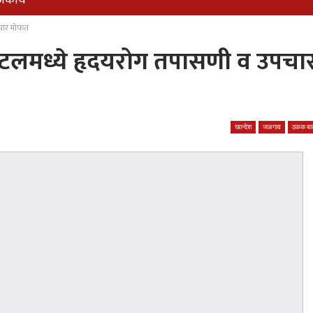
जकीय
पचार मोफत
टलमध्ये हृदयरोग तपासणी व उपचा
खान्देश
जळगाव
ठळक बात