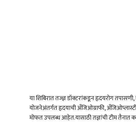
या शिबिरात तज्ज्ञ डॉक्टरांकडून हृदयरोग तपासण
योजनेअंतर्गत हृदयाची अँजिओग्राफी, अँजिओप्लास्ट
मोफत उपलब्ध आहेत.यासाठी तज्ञांची टीम तैनात 