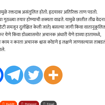
ामुळे रक्तदाब असंतुलित होतो. हृदयावर अतिरिक्त ताण पडतो.
च्या गुठळ्या तयार होण्याची शक्यता वाढते. यामुळे छातीत तीव्र वेदना
िटी समजून दुर्लक्षित केली जाते) बसल्या जागी किंवा वातानुकूलि
ेणे किंवा डोळ्यासमोर अचानक अंधारी येणे डाव्या हातामध्ये,
्टाचे काम न करता अचानक श्वास कोंडणे इ लक्षणे जाणवल्यास ताबड
ाले.
ReddIt
Pinterest
Email