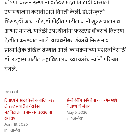
घोषणा करून रूग्णांना वेळेवर मदत मिळावी यासाठी
उपाययोजना करावी असे विनंती केली. डॉ.संस्कृती
भिरूड,डॉ.ॠचा गौर, डॉ.मोहीत पाटील यांनी सुत्रसंचालन व
आभार मानले. यावेळी उपस्थीतांना फस्टएड बॉक्सचे वितरण
देखील करण्यात आले. याचबरोबर शंकाचे निरसन व
प्रात्याक्षिक देखिल देण्यात आले. कार्यक्रमाच्या यशस्वीतेसाठी
डॉ. उल्हास पाटील महाविद्यालयाच्या कर्मचार्‍यांनी परिश्रम
घेतले.
Related
विद्यार्थ्यांनी सादर केले कलाविष्कार :
अ‍ॅन्टी रॅगींग कमिटीचा चक्क मेसमध्ये
डॉ.उल्हास पाटील वैद्यकीय
विद्यार्थ्यांशी संवाद
महाविद्यालयात ‘समन्वय 2026’चा
May 6, 2026
समारोप
In "खान्देश"
April 19, 2026
In "खान्देश"