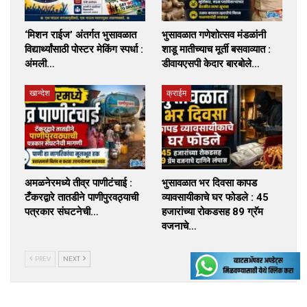
‘मिशन राईज’ अंतर्गत भुसावळात
भुसावळात गणेशोत्सव मंडळांनी
विद्यार्थ्यांसाठी पोस्टर मेकिंग स्पर्धा :
शाडू मातीच्याच मूर्ती बसवाव्यात :
अंमली…
डीवायएसपी केदार बारबोले…
खान्देश
क्राईम
अमळनेरमध्ये तीव्र पाणीटंचाई :
भुसावळात भर दिवसा कापड
टँकरद्वारे तातडीने पाणीपुरवठ्याची
व्यावसायीकाचे घर फोडले : 45
पत्रकार संघटनेची…
हजारांच्या रोकडसह 89 ग्रॅम
वजनाचे…
PREV
NEXT