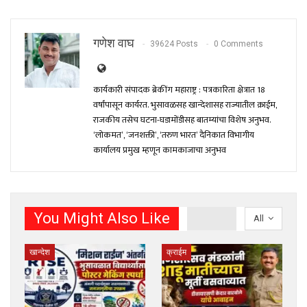
गणेश वाघ
39624 Posts
0 Comments
कार्यकारी संपादक ब्रेकींग महाराष्ट्र : पत्रकारिता क्षेत्रात 18
वर्षांपासून कार्यरत. भुसावळसह खान्देशासह राज्यातील क्राईम,
राजकीय तसेच घटना-घडामोंडीसह बातम्यांचा विशेष अनुभव.
‘लोकमत’, ‘जनशक्ती’, ‘तरुण भारत’ दैनिकात विभागीय
कार्यालय प्रमुख म्हणून कामकाजाचा अनुभव
You Might Also Like
All
खान्देश
क्राईम