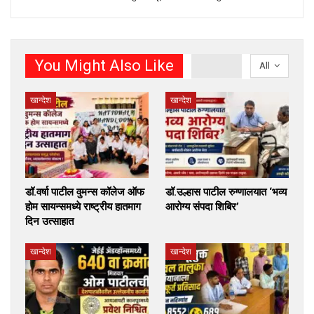
You Might Also Like
All
खान्देश
खान्देश
डॉ.वर्षा पाटील वुमन्स कॉलेज ऑफ
डॉ.उल्हास पाटील रुग्णालयात ‘भव्य
होम सायन्समध्ये राष्ट्रीय हातमाग
आरोग्य संपदा शिबिर’
दिन उत्साहात
खान्देश
खान्देश