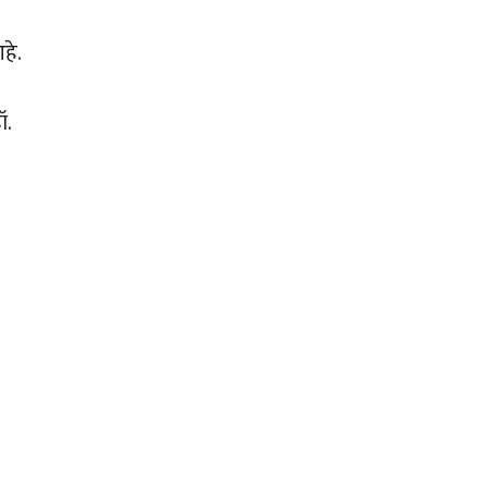
हे.
ॉ.