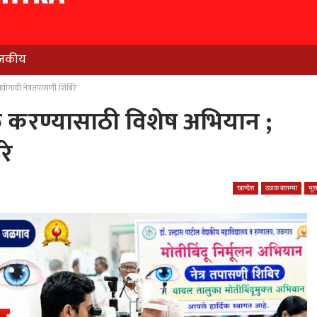
जकीय
वोगावी नेत्रतपासणी शिबिरे
्त करण्यासाठी विशेष अभियान ;
रे
खान्देश
ठळक बातम्या
भु