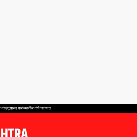
ंत काडतूसासह पारोळ्यातील दोघे जाळ्यात