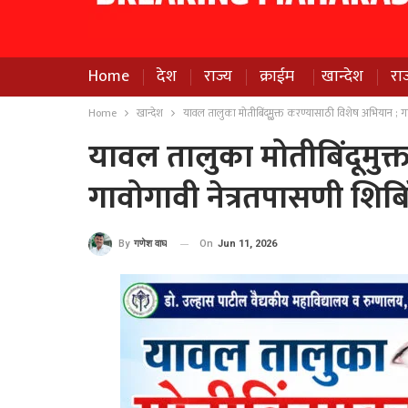
Home
देश
राज्य
क्राईम
खान्देश
रा
Home
खान्देश
यावल तालुका मोतीबिंदूमुक्त करण्यासाठी विशेष अभियान ; गा
यावल तालुका मोतीबिंदूमुक
गावोगावी नेत्रतपासणी शिबि
On
Jun 11, 2026
By
गणेश वाघ