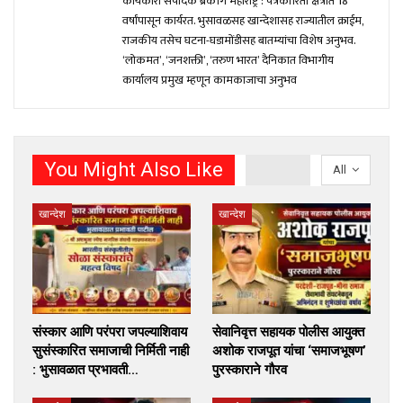
कार्यकारी संपादक ब्रेकींग महाराष्ट्र : पत्रकारिता क्षेत्रात 18
वर्षांपासून कार्यरत. भुसावळसह खान्देशासह राज्यातील क्राईम,
राजकीय तसेच घटना-घडामोंडीसह बातम्यांचा विशेष अनुभव.
‘लोकमत’, ‘जनशक्ती’, ‘तरुण भारत’ दैनिकात विभागीय
कार्यालय प्रमुख म्हणून कामकाजाचा अनुभव
You Might Also Like
All
खान्देश
खान्देश
संस्कार आणि परंपरा जपल्याशिवाय
सेवानिवृत्त सहायक पोलीस आयुक्त
सुसंस्कारित समाजाची निर्मिती नाही
अशोक राजपूत यांचा ‘समाजभूषण’
: भुसावळात प्रभावती…
पुरस्काराने गौरव