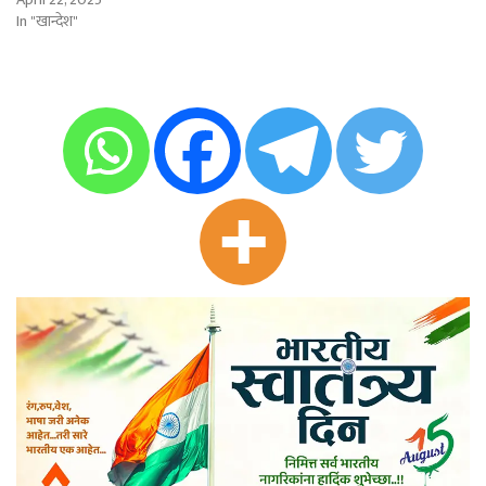
In "खान्देश"