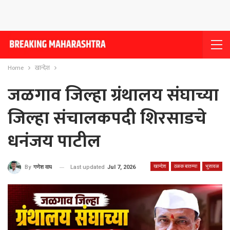
Home
खान्देश
जळगाव जिल्हा ग्रंथालय संघाच्या
जिल्हा संचालकपदी शिरसाडचे
धनंजय पाटील
खान्देश
ठळक बातम्या
भुसावळ
Last updated
Jul 7, 2026
By
गणेश वाघ