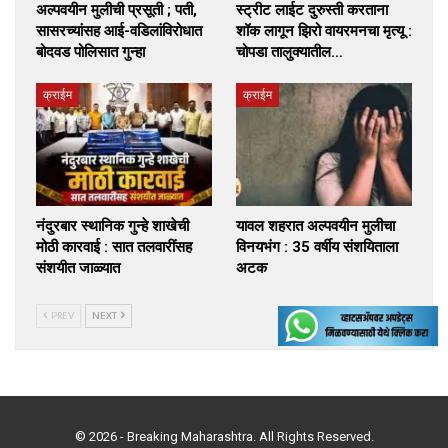
अल्पवयीन मुलीची प्रसूती ; पती,
स्ट्रीट लाईट दुरुस्ती करताना
सासरच्यांसह आई-वडिलांविरोधात
शॉक लागून झिरो वायरमनचा मृत्यू :
बोदवड पोलिसात गुन्हा
चोपडा तालुक्यातील…
क्राईम
क्राईम
नंदुरबार स्थानिक गुन्हे शाखेची
यावल शहरात अल्पवयीन मुलीचा
मोठी कारवाई : सात तलवारींसह
विनयभंग : 35 वर्षीय संशयिताला
संशयीत जाळ्यात
अटक
PREV
NEXT
© 2026 - Breaking Maharashtra. All Rights Reserved.