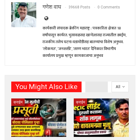
गणेश वाघ
39668 Posts
0 Comments
कार्यकारी संपादक ब्रेकींग महाराष्ट्र : पत्रकारिता क्षेत्रात 18
वर्षांपासून कार्यरत. भुसावळसह खान्देशासह राज्यातील क्राईम,
राजकीय तसेच घटना-घडामोंडीसह बातम्यांचा विशेष अनुभव.
‘लोकमत’, ‘जनशक्ती’, ‘तरुण भारत’ दैनिकात विभागीय
कार्यालय प्रमुख म्हणून कामकाजाचा अनुभव
You Might Also Like
All
क्राईम
क्राईम