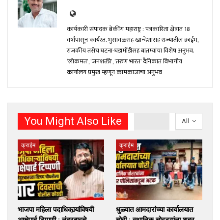
कार्यकारी संपादक ब्रेकींग महाराष्ट्र : पत्रकारिता क्षेत्रात 18
वर्षांपासून कार्यरत. भुसावळसह खान्देशासह राज्यातील क्राईम,
राजकीय तसेच घटना-घडामोंडीसह बातम्यांचा विशेष अनुभव.
‘लोकमत’, ‘जनशक्ती’, ‘तरुण भारत’ दैनिकात विभागीय
कार्यालय प्रमुख म्हणून कामकाजाचा अनुभव
You Might Also Like
All
क्राईम
क्राईम
भाजपा महिला पदाधिकार्‍यांविषयी
धुळ्यात आमदारांच्या कार्यालयात