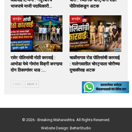
आक्षेपार्ह टिप्पणी : नंदुरबारचे
चोरी : स्थानिक चोरट्यांना शहर
भाजपाचे माजी पदाधिकारी…
पोलिसांकडून अटक
क्राईम
क्राईम
रावेर पोलिसांची मोठी कारवाई :
चाळीसगाव रोड पोलिसांची कारवाई
आभोडा येथे गोमांस विक्री करणार्‍या
: मालेगावातील चोरट्याला चोरीच्या
दोन ठिकाणांवर धाड :…
दुचाकीसह अटक
PREV
NEXT
© 2026 - Breaking Maharashtra. All Rights Reserved.
Website Design:
BetterStudio