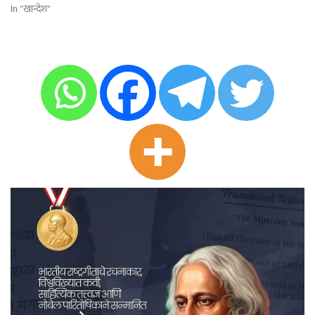
In "खान्देश"