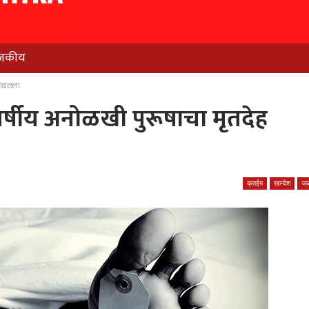
जकीय
ह आढळला
वर्षीय अनोळखी पुरूषाचा मृतदेह
क्राईम
खान्देश
जळ