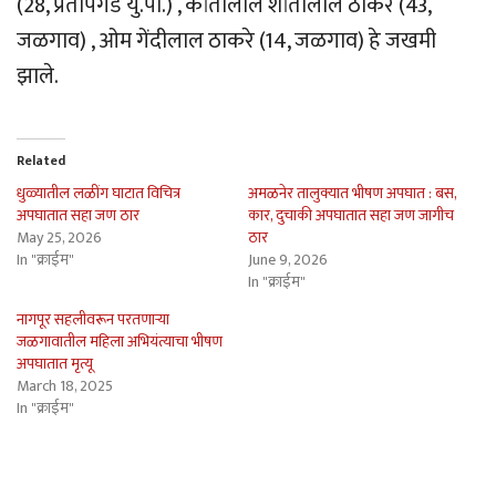
(28, प्रतापगड यु.पी.) , कांतीलाल शांतीलाल ठाकरे (43,
जळगाव) , ओम गेंदीलाल ठाकरे (14, जळगाव) हे जखमी
झाले.
Related
धुळ्यातील लळींग घाटात विचित्र
अमळनेर तालुक्यात भीषण अपघात : बस,
अपघातात सहा जण ठार
कार, दुचाकी अपघातात सहा जण जागीच
May 25, 2026
ठार
In "क्राईम"
June 9, 2026
In "क्राईम"
नागपूर सहलीवरून परतणार्‍या
जळगावातील महिला अभियंत्याचा भीषण
अपघातात मृत्यू
March 18, 2025
In "क्राईम"