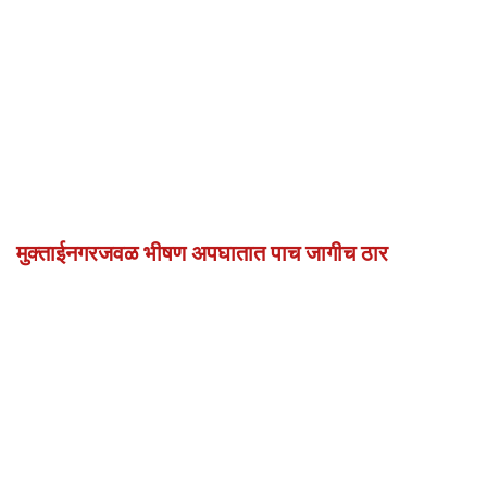
मुक्ताईनगरजवळ भीषण अपघातात पाच जागीच ठार