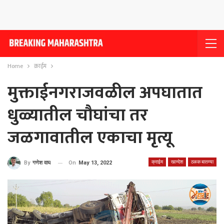
Home
क्राईम
मुक्ताईनगराजवळील अपघातात
धुळ्यातील चौघांचा तर
जळगावातील एकाचा मृत्यू
क्राईम
खान्देश
ठळक बातम्या
On
May 13, 2022
By
गणेश वाघ