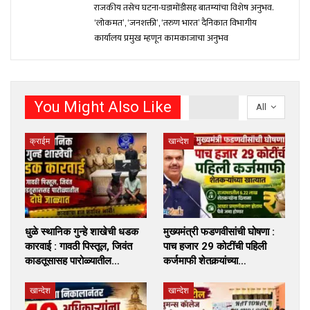
राजकीय तसेच घटना-घडामोंडीसह बातम्यांचा विशेष अनुभव.
‘लोकमत’, ‘जनशक्ती’, ‘तरुण भारत’ दैनिकात विभागीय
कार्यालय प्रमुख म्हणून कामकाजाचा अनुभव
You Might Also Like
All
क्राईम
खान्देश
धुळे स्थानिक गुन्हे शाखेची धडक
मुख्यमंत्री फडणवीसांची घोषणा :
कारवाई : गावठी पिस्तूल, जिवंत
पाच हजार 29 कोटींची पहिली
काडतूसासह पारोळ्यातील…
कर्जमाफी शेतकर्‍यांच्या…
खान्देश
खान्देश