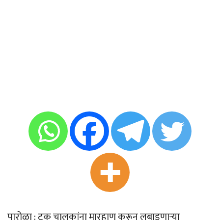
पारोळा : ट्रक चालकांना मारहाण करून लुबाडणार्‍या