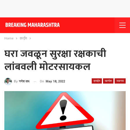
Home
क्राईम
घरा जवळून सुरक्षा रक्षकाची
लांबवली मोटरसायकल
क्राईम
खान्देश
जळगाव
On
May 18, 2022
By
गणेश वाघ