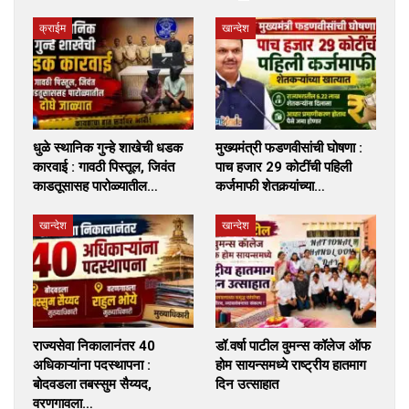
क्राईम
खान्देश
धुळे स्थानिक गुन्हे शाखेची धडक
मुख्यमंत्री फडणवीसांची घोषणा :
कारवाई : गावठी पिस्तूल, जिवंत
पाच हजार 29 कोटींची पहिली
काडतूसासह पारोळ्यातील…
कर्जमाफी शेतकर्‍यांच्या…
खान्देश
खान्देश
राज्यसेवा निकालानंतर 40
डॉ.वर्षा पाटील वुमन्स कॉलेज ऑफ
अधिकाऱ्यांना पदस्थापना :
होम सायन्समध्ये राष्ट्रीय हातमाग
बोदवडला तबस्सुम सैय्यद,
दिन उत्साहात
वरणगावला…