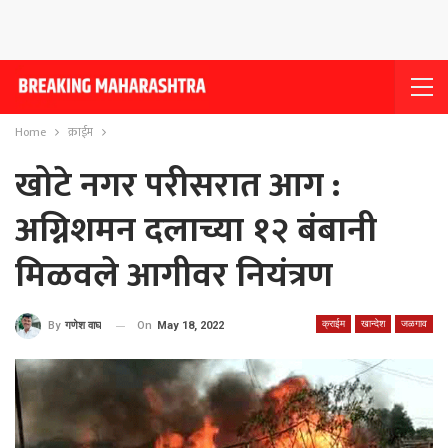
Home
क्राईम
खोटे नगर परीसरात आग :
अग्निशमन दलाच्या १२ बंबानी
मिळवले आगीवर नियंत्रण
क्राईम
खान्देश
जळगाव
On
May 18, 2022
By
गणेश वाघ