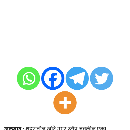
जळगाव :
शहरातील खोटे नगर स्टॉप जवळील एका