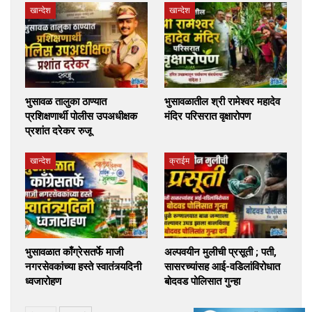
खान्देश
खान्देश
भुसावळ तालुका ठाण्यात
भुसावळातील श्री रामेश्वर महादेव
प्रशिक्षणार्थी पोलीस उपअधीक्षक
मंदिर परिसरात वृक्षारोपण
प्रशांत दरेकर रुजू
खान्देश
क्राईम
भुसावळात काँग्रेसतर्फे माजी
अल्पवयीन मुलीची प्रसूती ; पती,
नगरसेवकांच्या हस्ते स्वातंत्र्यदिनी
सासरच्यांसह आई-वडिलांविरोधात
ध्वजारोहण
बोदवड पोलिसात गुन्हा