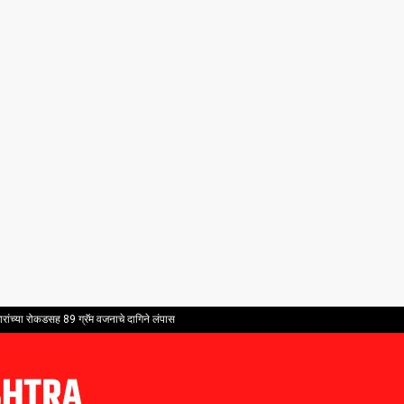
ांच्या रोकडसह 89 ग्रॅम वजनाचे दागिने लंपास