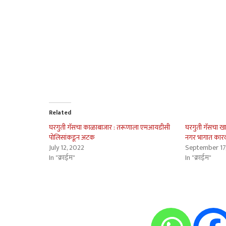
Related
घरगुती गॅसचा काळाबाजार : तरूणाला एमआयडीसी
घरगुती गॅसचा खा
पोलिसांकडून अटक
नगर भागात कार
July 12, 2022
September 17
In "क्राईम"
In "क्राईम"