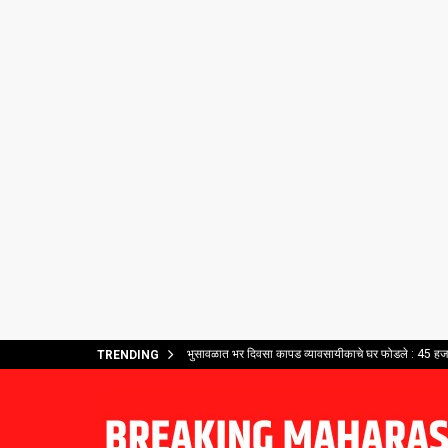
भुसावळात भर दिवसा कापड व्यावसायीकाचे घर फोडले : 45 हजार
TRENDING