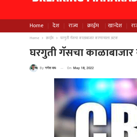
Home
देश
राज्य
क्राईम
खान्देश
रा
Home
क्राईम
घरगुती गॅसचा काळाबाजार करणाऱ्याला अटक
घरगुती गॅसचा काळाबाजार
On
May 18, 2022
By
गणेश वाघ