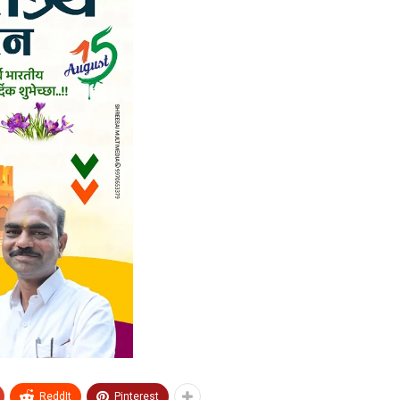
ReddIt
Pinterest