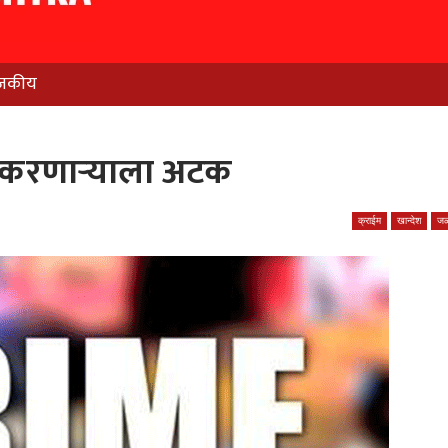
जकीय
 करणाऱ्याला अटक
क्राईम
खान्देश
जळ