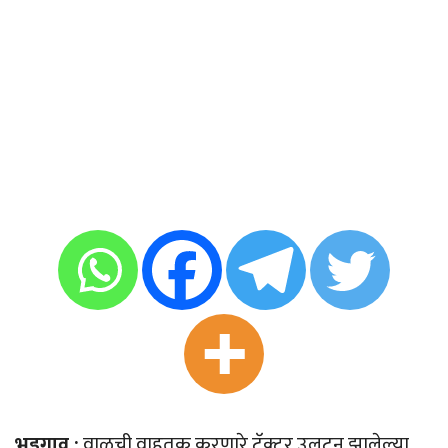
भडगाव :
वाळूची वाहतूक करणारे ट्रॅक्टर उलटून झालेल्या