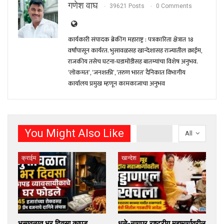
गणेश वाघ
39621 Posts
0 Comments
कार्यकारी संपादक ब्रेकींग महाराष्ट्र : पत्रकारिता क्षेत्रात 18
वर्षांपासून कार्यरत. भुसावळसह खान्देशासह राज्यातील क्राईम,
राजकीय तसेच घटना-घडामोंडीसह बातम्यांचा विशेष अनुभव.
‘लोकमत’, ‘जनशक्ती’, ‘तरुण भारत’ दैनिकात विभागीय
कार्यालय प्रमुख म्हणून कामकाजाचा अनुभव
You Might Also Like
All
क्राईम
खान्देश
भुसावळात भर दिवसा कापड
धुळे-नागपूर राष्ट्रीय महामार्गावरील