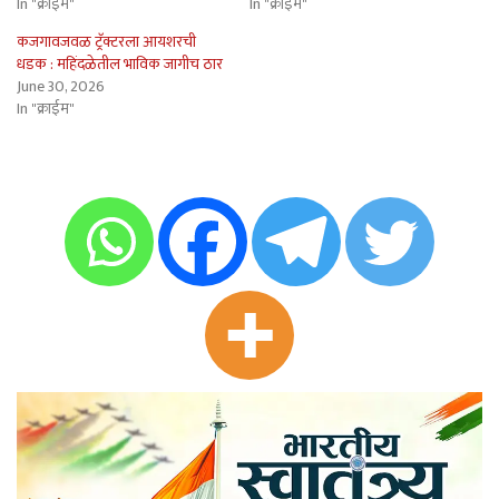
In "क्राईम"
In "क्राईम"
कजगावजवळ ट्रॅक्टरला आयशरची
धडक : महिंदळेतील भाविक जागीच ठार
June 30, 2026
In "क्राईम"