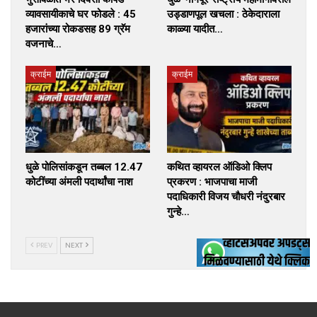
व्यावसायीकाचे घर फोडले : 45
उड्डाणपूल खचला : ठेकेदाराला
हजारांच्या रोकडसह 89 ग्रॅम
काळ्या यादीत…
वजनाचे…
क्राईम
क्राईम
धुळे पोलिसांकडून तब्बल 12.47
कथित व्हायरल ऑडिओ क्लिप
कोटींच्या अंमली पदार्थांचा नाश
प्रकरण : भाजपाचा माजी
पदाधिकारी विजय चौधरी नंदुरबार
गुन्हे…
PREV
NEXT