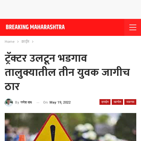
Home
क्राईम
ट्रॅक्टर उलटून भडगाव
तालुक्यातील तीन युवक जागीच
ठार
क्राईम
खान्देश
जळगाव
On
May 19, 2022
By
गणेश वाघ