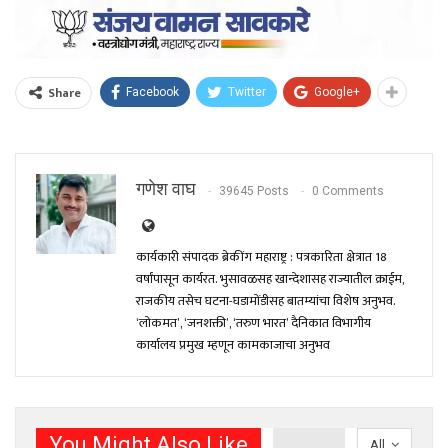
Share
Facebook
Twitter
Google+
गणेश वाघ
39645 Posts
0 Comments
कार्यकारी संपादक ब्रेकींग महाराष्ट्र : पत्रकारिता क्षेत्रात 18
वर्षांपासून कार्यरत. भुसावळसह खान्देशासह राज्यातील क्राईम,
राजकीय तसेच घटना-घडामोंडीसह बातम्यांचा विशेष अनुभव.
‘लोकमत’, ‘जनशक्ती’, ‘तरुण भारत’ दैनिकात विभागीय
कार्यालय प्रमुख म्हणून कामकाजाचा अनुभव
You Might Also Like
All