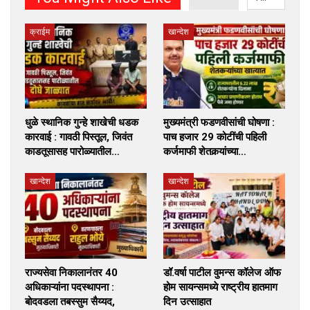
क्राईम
खान्देश
धुळे स्थानिक गुन्हे शाखेची धडक
मुख्यमंत्री फडणवीसांची घोषणा :
कारवाई : गावठी पिस्तूल, जिवंत
पाच हजार 29 कोटींची पहिली
काडतूसासह पारोळ्यातील…
कर्जमाफी शेतकर्‍यांच्या…
खान्देश
खान्देश
राज्यसेवा निकालानंतर 40
डॉ.वर्षा पाटील वुमन्स कॉलेज ऑफ
अधिकाऱ्यांना पदस्थापना :
होम सायन्समध्ये राष्ट्रीय हातमाग
बोदवडला तबस्सुम सैय्यद,
दिन उत्साहात