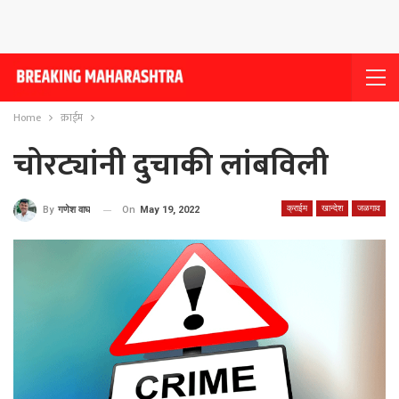
Home
क्राईम
चोरट्यांनी दुचाकी लांबविली
क्राईम
खान्देश
जळगाव
On
May 19, 2022
By
गणेश वाघ