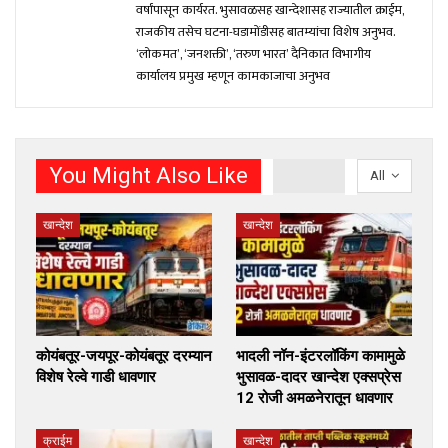
वर्षांपासून कार्यरत. भुसावळसह खान्देशासह राज्यातील क्राईम,
राजकीय तसेच घटना-घडामोंडीसह बातम्यांचा विशेष अनुभव.
‘लोकमत’, ‘जनशक्ती’, ‘तरुण भारत’ दैनिकात विभागीय
कार्यालय प्रमुख म्हणून कामकाजाचा अनुभव
You Might Also Like
All
खान्देश
खान्देश
कोयंबतूर-जयपूर-कोयंबतूर दरम्यान
भादली नॉन-इंटरलॉकिंग कामामुळे
विशेष रेल्वे गाडी धावणार
भुसावळ-दादर खान्देश एक्सप्रेस
12 रोजी अमळनेरातून धावणार
क्राईम
खान्देश