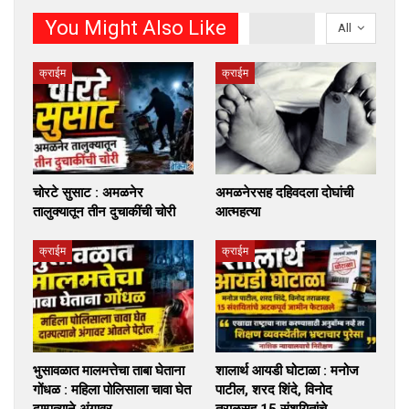
You Might Also Like
All
क्राईम
क्राईम
चोरटे सुसाट : अमळनेर
अमळनेरसह दहिवदला दोघांची
तालुक्यातून तीन दुचाकींची चोरी
आत्महत्या
क्राईम
क्राईम
भुसावळात मालमत्तेचा ताबा घेताना
शालार्थ आयडी घोटाळा : मनोज
गोंधळ : महिला पोलिसाला चावा घेत
पाटील, शरद शिंदे, विनोद
दाम्पत्याने अंगावर…
तराळसह 15 संशयितांचे