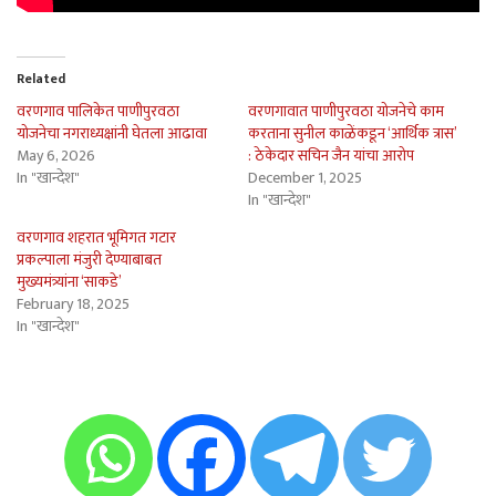
Related
वरणगाव पालिकेत पाणीपुरवठा
वरणगावात पाणीपुरवठा योजनेचे काम
योजनेचा नगराध्यक्षांनी घेतला आढावा
करताना सुनील काळेंकडून ‘आर्थिक त्रास’
May 6, 2026
: ठेकेदार सचिन जैन यांचा आरोप
In "खान्देश"
December 1, 2025
In "खान्देश"
वरणगाव शहरात भूमिगत गटार
प्रकल्पाला मंजुरी देण्याबाबत
मुख्यमंत्र्यांना ‘साकडे’
February 18, 2025
In "खान्देश"