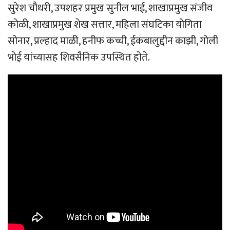
सुरेश चौधरी, उपशहर प्रमुख सुनील भाई, शाखाप्रमुख संजीव
कोळी, शाखाप्रमुख शेख सत्तार, महिला संघटिका योगिता
सोनार, प्रल्हाद माळी, हनीफ कच्ची, ईकबालुद्दीन काझी, गोली
भोई यांच्यासह शिवसैनिक उपस्थित होते.