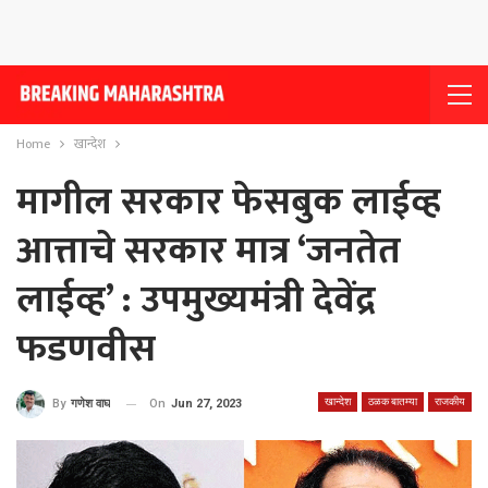
Home
खान्देश
मागील सरकार फेसबुक लाईव्ह
आत्ताचे सरकार मात्र ‘जनतेत
लाईव्ह’ : उपमुख्यमंत्री देवेंद्र
फडणवीस
खान्देश
ठळक बातम्या
राजकीय
On
Jun 27, 2023
By
गणेश वाघ