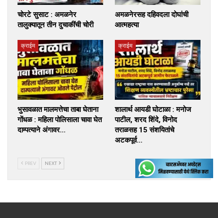
चोरटे सुसाट : अमळनेर
अमळनेरसह दहिवदला दोघांची
तालुक्यातून तीन दुचाकींची चोरी
आत्महत्या
क्राईम
क्राईम
भुसावळात मालमत्तेचा ताबा घेताना
शालार्थ आयडी घोटाळा : मनोज
गोंधळ : महिला पोलिसाला चावा घेत
पाटील, शरद शिंदे, विनोद
दाम्पत्याने अंगावर…
तराळसह 15 संशयितांचे
अटकपूर्व…
PREV
NEXT