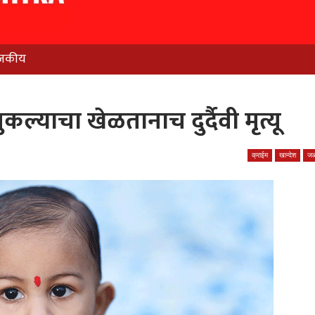
जकीय
िमुकल्याचा खेळतानाच दुर्दैवी मृत्यू
क्राईम
खान्देश
जळ