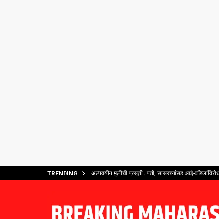
अल्पवयीन मुलीची प्रसूती ; पती, सासरच्यांसह आई-वडिलांविरोध
TRENDING