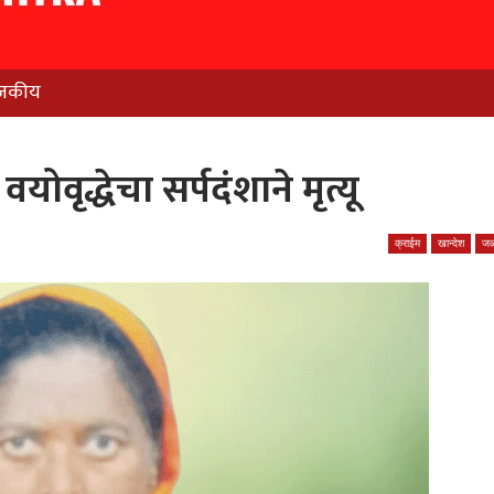
जकीय
ोवृद्धेचा सर्पदंशाने मृत्यू
क्राईम
खान्देश
जळ