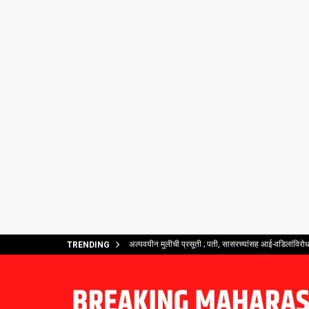
अल्पवयीन मुलीची प्रसूती ; पती, सासरच्यांसह आई-वडिलांविरोध
TRENDING