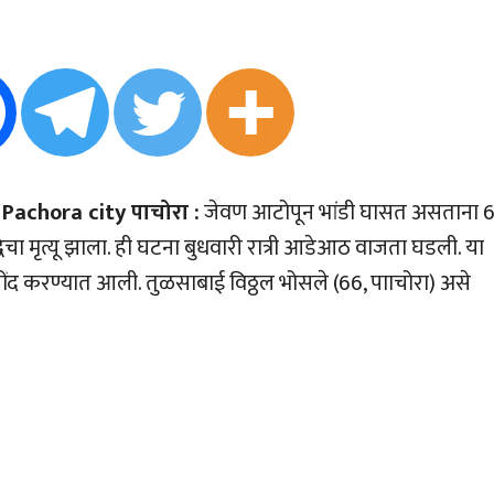
Pachora city पाचोरा :
जेवण आटोपून भांडी घासत असताना 
ृद्धेचा मृत्यू झाला. ही घटना बुधवारी रात्री आडेआठ वाजता घडली. या
नोंद करण्यात आली. तुळसाबाई विठ्ठल भोसले (66, पााचोरा) असे