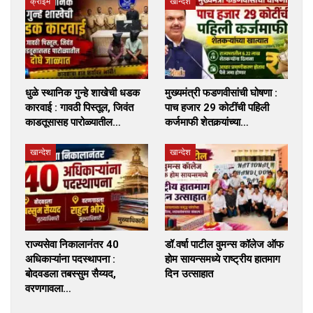
क्राईम
खान्देश
धुळे स्थानिक गुन्हे शाखेची धडक
मुख्यमंत्री फडणवीसांची घोषणा :
कारवाई : गावठी पिस्तूल, जिवंत
पाच हजार 29 कोटींची पहिली
काडतूसासह पारोळ्यातील…
कर्जमाफी शेतकर्‍यांच्या…
खान्देश
खान्देश
राज्यसेवा निकालानंतर 40
डॉ.वर्षा पाटील वुमन्स कॉलेज ऑफ
अधिकाऱ्यांना पदस्थापना :
होम सायन्समध्ये राष्ट्रीय हातमाग
बोदवडला तबस्सुम सैय्यद,
दिन उत्साहात
वरणगावला…