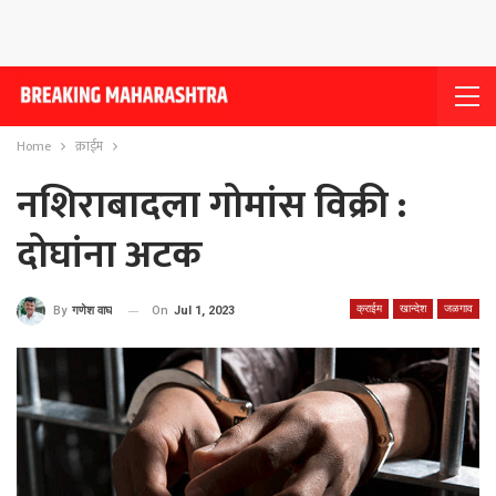
Home
क्राईम
नशिराबादला गोमांस विक्री :
दोघांना अटक
क्राईम
खान्देश
जळगाव
On
Jul 1, 2023
By
गणेश वाघ