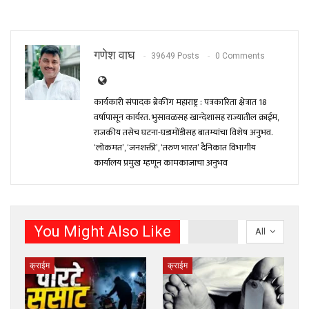
गणेश वाघ
39649 Posts
0 Comments
कार्यकारी संपादक ब्रेकींग महाराष्ट्र : पत्रकारिता क्षेत्रात 18
वर्षांपासून कार्यरत. भुसावळसह खान्देशासह राज्यातील क्राईम,
राजकीय तसेच घटना-घडामोंडीसह बातम्यांचा विशेष अनुभव.
‘लोकमत’, ‘जनशक्ती’, ‘तरुण भारत’ दैनिकात विभागीय
कार्यालय प्रमुख म्हणून कामकाजाचा अनुभव
You Might Also Like
All
क्राईम
क्राईम