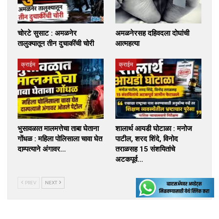
चोरटे सुसाट : अमळनेर
अमळनेरसह दहिवदला दोघांची
तालुक्यातून तीन दुचाकींची चोरी
आत्महत्या
क्राईम
क्राईम
भुसावळात मालमत्तेचा ताबा घेताना
शालार्थ आयडी घोटाळा : मनोज
गोंधळ : महिला पोलिसाला चावा घेत
पाटील, शरद शिंदे, विनोद
दाम्पत्याने अंगावर…
तराळसह 15 संशयितांचे
अटकपूर्व…
PREV
NEXT