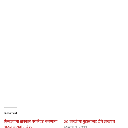
Related
पिस्टलाच्या धाकावर घरफोड्या करणार्‍या
20 लाखांच्या गुटख्यासह दोघे जाळ्यात
अट्टल आरोपीला बेड्या
March 2, 2022