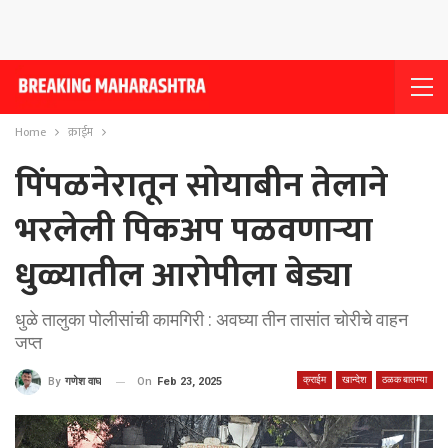
Home
क्राईम
पिंपळनेरातून सोयाबीन तेलाने
भरलेली पिकअप पळवणार्‍या
धुळ्यातील आरोपीला बेड्या
धुळे तालुका पोलीसांची कामगिरी : अवघ्या तीन तासांत चोरीचे वाहन
जप्त
क्राईम
खान्देश
ठळक बातम्या
On
Feb 23, 2025
By
गणेश वाघ