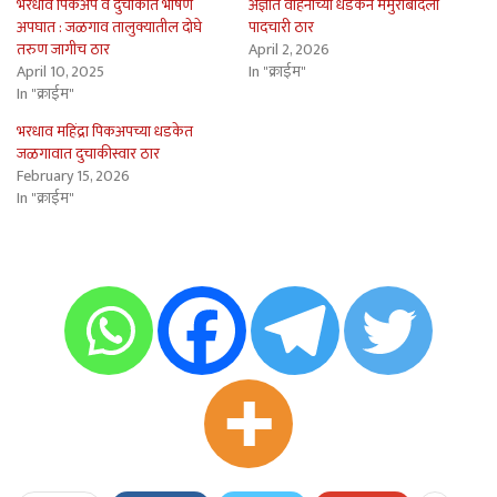
भरधाव पिकअप व दुचाकीत भीषण
अज्ञात वाहनाच्या धडकेने ममुराबादला
अपघात : जळगाव तालुक्यातील दोघे
पादचारी ठार
तरुण जागीच ठार
April 2, 2026
April 10, 2025
In "क्राईम"
In "क्राईम"
भरधाव महिंद्रा पिकअपच्या धडकेत
जळगावात दुचाकीस्वार ठार
February 15, 2026
In "क्राईम"