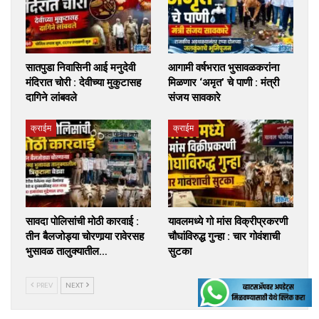
सातपुडा निवासिनी आई मनुदेवी
आगामी वर्षभरात भुसावळकरांना
मंदिरात चोरी : देवीच्या मुकुटासह
मिळणार ‘अमृत’ चे पाणी : मंत्री
दागिने लांबवले
संजय सावकारे
क्राईम
क्राईम
सावदा पोलिसांची मोठी कारवाई :
यावलमध्ये गो मांस विक्रीप्रकरणी
तीन बैलजोड्या चोरणार्‍या रावेरसह
चौघांविरुद्ध गुन्हा : चार गोवंशाची
भुसावळ तालुक्यातील…
सुटका
PREV
NEXT