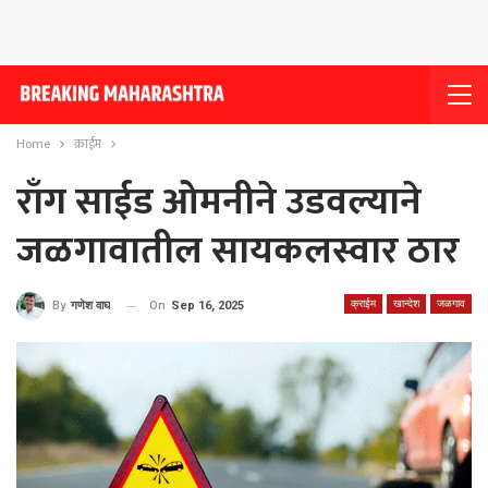
Home
क्राईम
राँग साईड ओमनीने उडवल्याने
जळगावातील सायकलस्वार ठार
क्राईम
खान्देश
जळगाव
On
Sep 16, 2025
By
गणेश वाघ