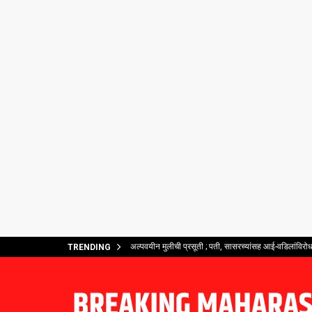
अल्पवयीन मुलीची प्रसूती ; पती, सासरच्यांसह आई-वडिलांविरोध
TRENDING