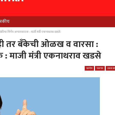
जकीय
्रीचा निर्णय अन्यायकारक : माजी मंत्री एकनाथराव खडसे
ही तर बँकेची ओळख व वारसा :
क : माजी मंत्री एकनाथराव खडसे
खान्देश
जळगाव
ठळक बात