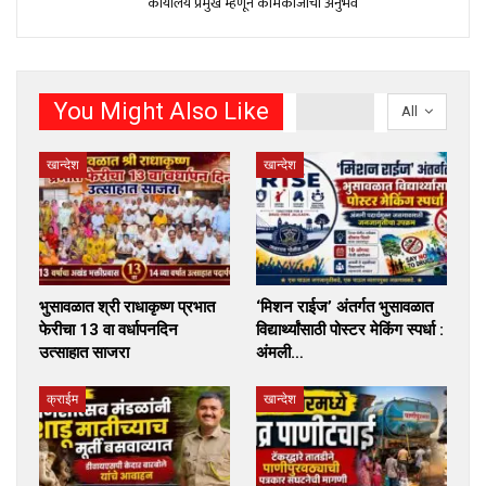
कार्यालय प्रमुख म्हणून कामकाजाचा अनुभव
You Might Also Like
All
खान्देश
खान्देश
भुसावळात श्री राधाकृष्ण प्रभात
‘मिशन राईज’ अंतर्गत भुसावळात
फेरीचा 13 वा वर्धापनदिन
विद्यार्थ्यांसाठी पोस्टर मेकिंग स्पर्धा :
उत्साहात साजरा
अंमली…
क्राईम
खान्देश