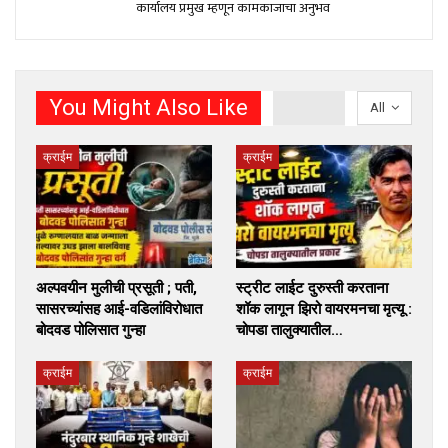
कार्यालय प्रमुख म्हणून कामकाजाचा अनुभव
You Might Also Like
All
क्राईम
क्राईम
अल्पवयीन मुलीची प्रसूती ; पती,
स्ट्रीट लाईट दुरुस्ती करताना
सासरच्यांसह आई-वडिलांविरोधात
शॉक लागून झिरो वायरमनचा मृत्यू :
बोदवड पोलिसात गुन्हा
चोपडा तालुक्यातील…
क्राईम
क्राईम