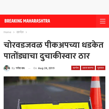
Home
खान्देश
चोरवडजवळ पीकअपच्या धडकेत
पातोंड्याचा दुचाकीस्वार ठार
खान्देश
ठळक बातम्या
भुसावळ
On
Aug 24, 2019
By
गणेश वाघ