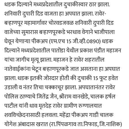
धडक दिल्याने मध्यप्रदेशातील दुचाकीस्वार ठार झाला.
शनिवारी दुपारी दिड वाजता हा अपघात झाला. रावेर-
बर्‍हाणपूर महामार्गावर चोरवडजवळ शनिवारी दुपारी दिड
वाजेच्या सुमारास बर्‍हाणपूरकडे भरधाव वेगाने भाजीपाला
घेवून येणार्‍या पीकअप (एम.एच 15 जी.व्ही.0890) धडक
दिल्याने मध्यप्रदेशातील पातोंडा येथील प्रकाश पंडीत महाजन
यांचा जागीच मृत्यू झाला. महाजन हे रावेर शहरातील
नातेवाईकांना भेटून बर्‍हाणपूरकडे जात असताना हा अपघात
झाला. धडक इतकी जोरदार होती की दुचाकी 15 फूट हवेत
उडाली व नंतर तिचा चक्काचूर झाला. अपघातानंतर रावेर
पोलिस ठाण्याचे जितेंद्र जैन, श्रीराम वानखेडे, चालक हर्षल
पाटील यांनी धाव मृतदेह रावेर ग्रामीण रुग्णालयात
शवविच्छेदनासाठी हलवला. महेंद्रा पीकअप गाडी चालक
योगेश अंबादास खरात (रा.पिंपळगाव ता.निफाड, जि.नाशिक)