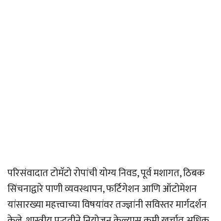
परिसंवादात टोमॅटो रोपांची योग्य निवड, पूर्व मशागत, ठिबक
सिंचनाद्वारे पाणी व्यवस्थापन, फर्टिगेशन आणि ऑटोमेशन
यांसारख्या महत्त्वाच्या विषयांवर तज्ज्ञांनी सविस्तर मार्गदर्शन
केले. शास्त्रीय पद्धतीने नियोजन केल्यास कमी खर्चात अधिक