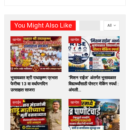
You Might Also Like
All
खान्देश
खान्देश
भुसावळात श्री राधाकृष्ण प्रभात
‘मिशन राईज’ अंतर्गत भुसावळात
फेरीचा 13 वा वर्धापनदिन
विद्यार्थ्यांसाठी पोस्टर मेकिंग स्पर्धा :
उत्साहात साजरा
अंमली…
क्राईम
खान्देश