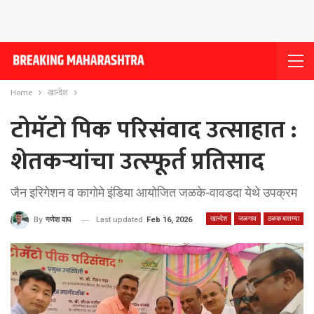
Home
खान्देश
टोमॅटो पिक परिसंवाद उत्साहात :
शेतकर्‍यांचा उत्स्फूर्त प्रतिसाद
जैन इरिगेशन व कागोमे इंडिया आयोजित जळके-वावडदा येथे उपक्रम
खान्देश
जळगाव
ठळक बातम्या
Last updated
Feb 16, 2026
By
गणेश वाघ