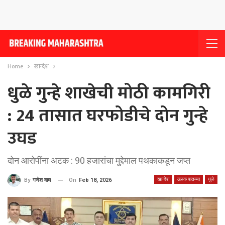
Home
खान्देश
धुळे गुन्हे शाखेची मोठी कामगिरी
: 24 तासात घरफोडीचे दोन गुन्हे
उघड
दोन आरोपींना अटक : 90 हजारांचा मुद्देमाल पथकाकडून जप्त
खान्देश
ठळक बातम्या
धुळे
On
Feb 18, 2026
By
गणेश वाघ