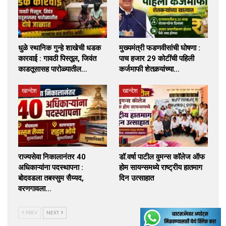
धुळे स्थानिक गुन्हे शाखेची धडक
मुख्यमंत्री फडणवीसांची घोषणा :
कारवाई : गावठी पिस्तूल, जिवंत
पाच हजार 29 कोटींची पहिली
काडतूसासह पारोळ्यातील…
कर्जमाफी शेतकर्‍यांच्या…
खान्देश
खान्देश
राज्यसेवा निकालानंतर 40
डॉ.वर्षा पाटील वुमन्स कॉलेज ऑफ
अधिकाऱ्यांना पदस्थापना :
होम सायन्समध्ये राष्ट्रीय हातमाग
बोदवडला तबस्सुम सैय्यद,
दिन उत्साहात
वरणगावला…
PREV
NEXT