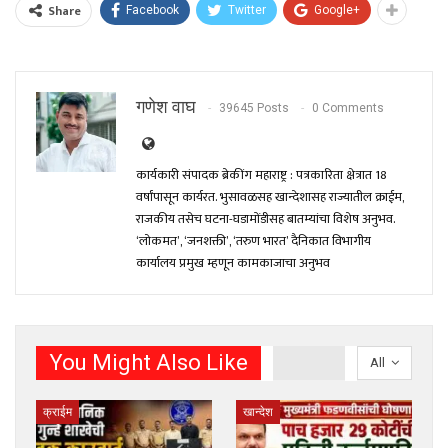
Share
Facebook
Twitter
Google+
गणेश वाघ
39645 Posts
0 Comments
कार्यकारी संपादक ब्रेकींग महाराष्ट्र : पत्रकारिता क्षेत्रात 18
वर्षांपासून कार्यरत. भुसावळसह खान्देशासह राज्यातील क्राईम,
राजकीय तसेच घटना-घडामोंडीसह बातम्यांचा विशेष अनुभव.
‘लोकमत’, ‘जनशक्ती’, ‘तरुण भारत’ दैनिकात विभागीय
कार्यालय प्रमुख म्हणून कामकाजाचा अनुभव
You Might Also Like
All
क्राईम
खान्देश