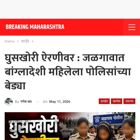
Home
क्राईम
घुसखोरी ऐरणीवर : जळगावात
बांग्लादेशी महिलेला पोलिसांच्या
बेड्या
क्राईम
खान्देश
जळगाव
On
May 11, 2026
By
गणेश वाघ