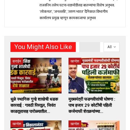
राजकीय तसेच घटना-घडामोंडीसह बातम्यांचा विशेष अनुभव.
‘लोकमत’, ‘जनशक्ती’, ‘तरुण भारत’ दैनिकात विभागीय
कार्यालय प्रमुख म्हणून कामकाजाचा अनुभव
You Might Also Like
All
क्राईम
खान्देश
धुळे स्थानिक गुन्हे शाखेची धडक
मुख्यमंत्री फडणवीसांची घोषणा :
कारवाई : गावठी पिस्तूल, जिवंत
पाच हजार 29 कोटींची पहिली
काडतूसासह पारोळ्यातील…
कर्जमाफी शेतकर्‍यांच्या…
खान्देश
खान्देश