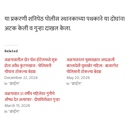
या प्रकरणी शनिपेठ पोलीस स्थानकाच्या पथकाने या दोघांना
अटक केली व गुन्हा दाखल केला.
Related
जळगावातील दोन पॉश हॉटेलमध्ये सुरू
जळगावनंतर भुसावळात आढळली
होता अवैध कुंटणखाना : पोलिसांनी
बांग्लादेशी घुसखोर महिला : बाजारपेठ
चौघांना ठोकल्या बेड्या
पोलिसांनी ठोकल्या बेड्या
December 22, 2024
May 20, 2026
In "क्राईम"
In "क्राईम"
जळगावात 31 वर्षीय महिलेवर गुंगीचे
औषध देत अत्याचार : दोघांविरोधात गुन्हा
March 15, 2026
In "क्राईम"