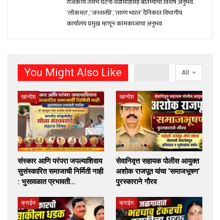
राजकीय तसेच घटना-घडामोंडीसह बातम्यांचा विशेष अनुभव.
‘लोकमत’, ‘जनशक्ती’, ‘तरुण भारत’ दैनिकात विभागीय
कार्यालय प्रमुख म्हणून कामकाजाचा अनुभव
You Might Also Like
All
खान्देश
खान्देश
संस्कार आणि परंपरा जपल्याशिवाय
सेवानिवृत्त सहायक पोलीस आयुक्त
सुसंस्कारित समाजाची निर्मिती नाही
अशोक राजपूत यांचा ‘समाजभूषण’
: भुसावळात प्रभावती…
पुरस्काराने गौरव
क्राईम
क्राईम