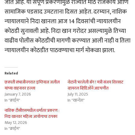
जात आहे. या संपूर्ण प्रकरणामुळे राज्यात मोठे राजकीय आणि
सामाजिक पडसाद उमटताना दिसत आहेत. दरम्यान, नाशिक
न्यायालयाने निदा खानला आज 14 दिवसांची न्यायालयीन
कोठडी सुनावली आहे. निदा खान गरोदर असल्यामुळे तिच्या
वाढीव पोलीस कोठडीची मागणी करण्यात आली नाही व तिला
न्यायालयीन कोठडीत पाठवण्याचा मार्ग मोकळा झाला.
Related
छत्रपती संभाजीनगरात इम्तियाज जलील
नोटांनी भरलेली बॅग ! मंत्री संजय शिरसाट
यांच्या वाहनावर हल्ला
व्हायरल व्हिडिओने अडचणीत
January 7, 2026
July 11, 2025
In "क्राईम"
In "खान्देश"
नाशिक टीसीएसमधील धर्मांतर प्रकरण :
निदा खानवर महिला आयोगाचा ठपका
May 12, 2026
In "क्राईम"