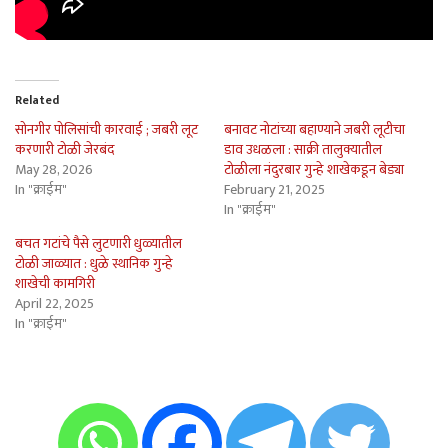
Related
सोनगीर पोलिसांची कारवाई ; जबरी लूट
बनावट नोटांच्या बहाण्याने जबरी लूटीचा
करणारी टोळी जेरबंद
डाव उधळला : साक्री तालुक्यातील
May 28, 2026
टोळीला नंदुरबार गुन्हे शाखेकडून बेड्या
In "क्राईम"
February 21, 2025
In "क्राईम"
बचत गटांचे पैसे लुटणारी धुळ्यातील
टोळी जाळ्यात : धुळे स्थानिक गुन्हे
शाखेची कामगिरी
April 22, 2025
In "क्राईम"