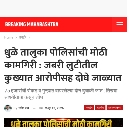
Home
क्राईम
धुळे तालुका पोलिसांची मोठी
कामगिरी : जबरी लुटीतील
कुख्यात आरोपीसह दोघे जाळ्यात
75 हजारांची रोकड व गुन्ह्यात वापरलेल्या दोन दुचाकी जप्त : तिसर्‍या
संशयीताचा कसून शोध
क्राईम
खान्देश
ठळक बातम्या
On
May 12, 2026
By
गणेश वाघ