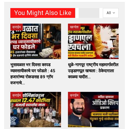
You Might Also Like
All
क्राईम
खान्देश
भुसावळात भर दिवसा कापड
धुळे-नागपूर राष्ट्रीय महामार्गावरील
व्यावसायीकाचे घर फोडले : 45
उड्डाणपूल खचला : ठेकेदाराला
हजारांच्या रोकडसह 89 ग्रॅम
काळ्या यादीत…
वजनाचे…
क्राईम
क्राईम