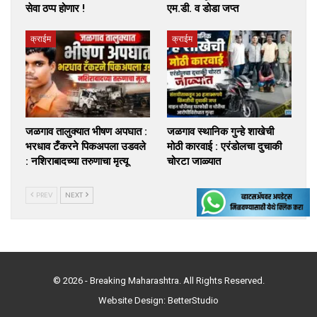
सेवा ठप्प होणार !
एम.डी. व डोडा जप्त
क्राईम
क्राईम
जळगाव तालुक्यात भीषण अपघात :
जळगाव स्थानिक गुन्हे शाखेची
भरधाव टँकरने पिकअपला उडवले
मोठी कारवाई : एरंडोलचा दुचाकी
: नशिराबादच्या तरुणाचा मृत्यू
चोरटा जाळ्यात
PREV
NEXT
© 2026 - Breaking Maharashtra. All Rights Reserved.
Website Design:
BetterStudio