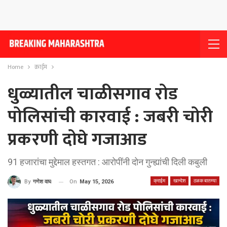
Home
क्राईम
धुळ्यातील चाळीसगाव रोड
पोलिसांची कारवाई : जबरी चोरी
प्रकरणी दोघे गजाआड
91 हजारांचा मुद्देमाल हस्तगत : आरोपींनी दोन गुन्ह्यांची दिली कबुली
क्राईम
खान्देश
ठळक बातम्या
On
May 15, 2026
By
गणेश वाघ