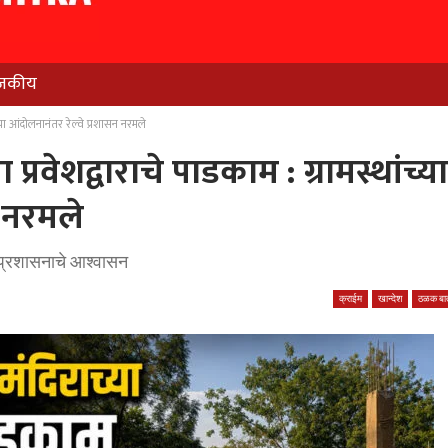
जकीय
च्या आंदोलनानंतर रेल्वे प्रशासन नरमले
प्रवेशद्वाराचे पाडकाम : ग्रामस्थांच्या
न नरमले
वे प्रशासनाचे आश्वासन
क्राईम
खान्देश
ठळक बात