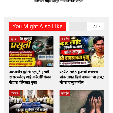
कार्यालय प्रमुख म्हणून कामकाजाचा अनुभव
You Might Also Like
All
क्राईम
क्राईम
अल्पवयीन मुलीची प्रसूती ; पती,
स्ट्रीट लाईट दुरुस्ती करताना
सासरच्यांसह आई-वडिलांविरोधात
शॉक लागून झिरो वायरमनचा मृत्यू :
बोदवड पोलिसात गुन्हा
चोपडा तालुक्यातील…
क्राईम
क्राईम