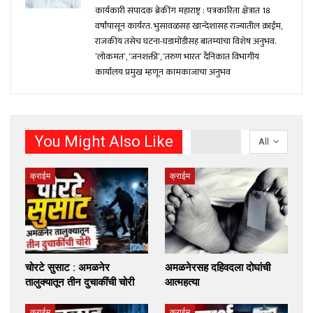
कार्यकारी संपादक ब्रेकींग महाराष्ट्र : पत्रकारिता क्षेत्रात 18
वर्षांपासून कार्यरत. भुसावळसह खान्देशासह राज्यातील क्राईम,
राजकीय तसेच घटना-घडामोंडीसह बातम्यांचा विशेष अनुभव.
‘लोकमत’, ‘जनशक्ती’, ‘तरुण भारत’ दैनिकात विभागीय
कार्यालय प्रमुख म्हणून कामकाजाचा अनुभव
You Might Also Like
All
क्राईम
क्राईम
चोरटे सुसाट : अमळनेर
अमळनेरसह दहिवदला दोघांची
तालुक्यातून तीन दुचाकींची चोरी
आत्महत्या
क्राईम
क्राईम