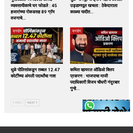
व्यावसायीकाचे घर फोडले : 45
उड्डाणपूल खचला : ठेकेदाराला
हजारांच्या रोकडसह 89 ग्रॅम
काळ्या यादीत…
वजनाचे…
क्राईम
क्राईम
धुळे पोलिसांकडून तब्बल 12.47
कथित व्हायरल ऑडिओ क्लिप
कोटींच्या अंमली पदार्थांचा नाश
प्रकरण : भाजपाचा माजी
पदाधिकारी विजय चौधरी नंदुरबार
गुन्हे…
PREV
NEXT