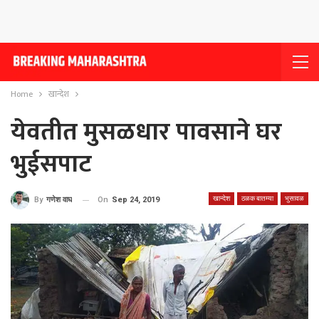
Home
खान्देश
येवतीत मुसळधार पावसाने घर
भुईसपाट
खान्देश
ठळक बातम्या
भुसावळ
On
Sep 24, 2019
By
गणेश वाघ