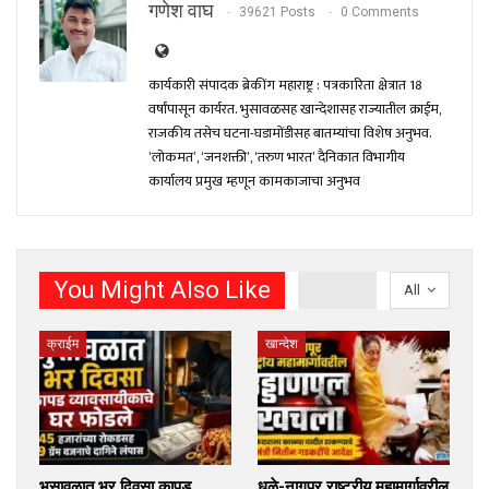
गणेश वाघ
39621 Posts
0 Comments
कार्यकारी संपादक ब्रेकींग महाराष्ट्र : पत्रकारिता क्षेत्रात 18
वर्षांपासून कार्यरत. भुसावळसह खान्देशासह राज्यातील क्राईम,
राजकीय तसेच घटना-घडामोंडीसह बातम्यांचा विशेष अनुभव.
‘लोकमत’, ‘जनशक्ती’, ‘तरुण भारत’ दैनिकात विभागीय
कार्यालय प्रमुख म्हणून कामकाजाचा अनुभव
You Might Also Like
All
क्राईम
खान्देश
भुसावळात भर दिवसा कापड
धुळे-नागपूर राष्ट्रीय महामार्गावरील