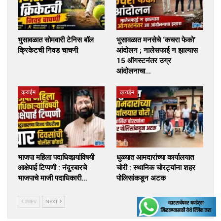
भुसावळात सोमवारी टेनिस बॉल
भुसावळात मनसेचे ‘कचरा फेको’
क्रिकेटची निवड चाचणी
आंदोलन ; नालेसफाई न झाल्यास
15 ऑगस्टनंतर उग्र
आंदोलनाचा…
क्राईम
क्राईम
भाजपा महिला पदाधिकार्‍यांविषयी
धुळ्यात आमदारांच्या कार्यालयात
आक्षेपार्ह टिप्पणी : नंदुरबारचे
चोरी : स्थानिक चोरट्यांना शहर
भाजपाचे माजी पदाधिकारी…
पोलिसांकडून अटक
PREV
NEXT