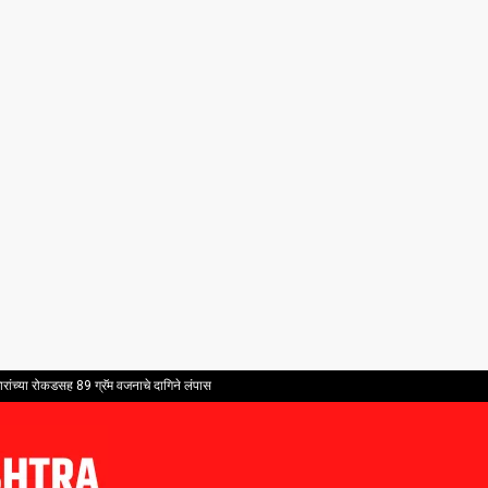
ांच्या रोकडसह 89 ग्रॅम वजनाचे दागिने लंपास