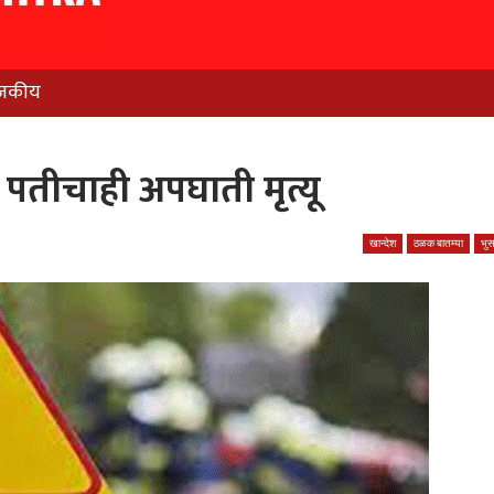
जकीय
पतीचाही अपघाती मृत्यू
खान्देश
ठळक बातम्या
भु