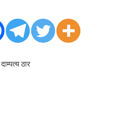
म्पत्य ठार