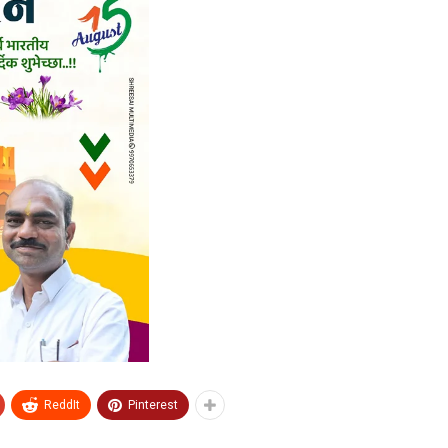
ReddIt
Pinterest