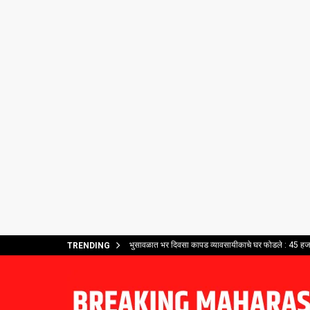
भुसावळात भर दिवसा कापड व्यावसायीकाचे घर फोडले : 45 हजार
TRENDING