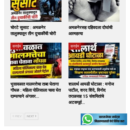
चोरटे सुसाट : अमळनेर
अमळनेरसह दहिवदला दोघांची
तालुक्यातून तीन दुचाकींची चोरी
आत्महत्या
क्राईम
क्राईम
भुसावळात मालमत्तेचा ताबा घेताना
शालार्थ आयडी घोटाळा : मनोज
गोंधळ : महिला पोलिसाला चावा घेत
पाटील, शरद शिंदे, विनोद
दाम्पत्याने अंगावर…
तराळसह 15 संशयितांचे
अटकपूर्व…
PREV
NEXT