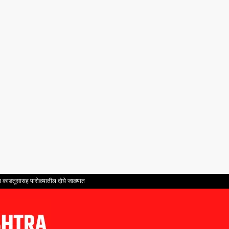
ंत काडतूसासह पारोळ्यातील दोघे जाळ्यात