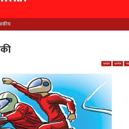
जकीय
ाकी
क्राईम
खान्देश
जळ