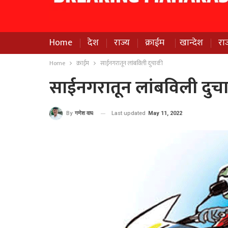
Home
देश
राज्य
क्राईम
खान्देश
रा
Home
क्राईम
साईनगरातून लांबविली दुचाकी
साईनगरातून लांबविली दुच
Last updated
May 11, 2022
By
गणेश वाघ