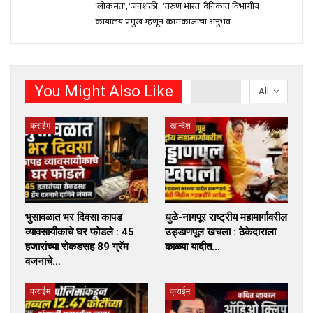
‘लोकमत’, ‘जनशक्ती’, ‘तरुण भारत’ दैनिकात विभागीय
कार्यालय प्रमुख म्हणून कामकाजाचा अनुभव
You Might Also Like
All
क्राईम
खान्देश
भुसावळात भर दिवसा कापड
धुळे-नागपूर राष्ट्रीय महामार्गावरील
व्यावसायीकाचे घर फोडले : 45
उड्डाणपूल खचला : ठेकेदाराला
हजारांच्या रोकडसह 89 ग्रॅम
काळ्या यादीत…
वजनाचे…
क्राईम
क्राईम