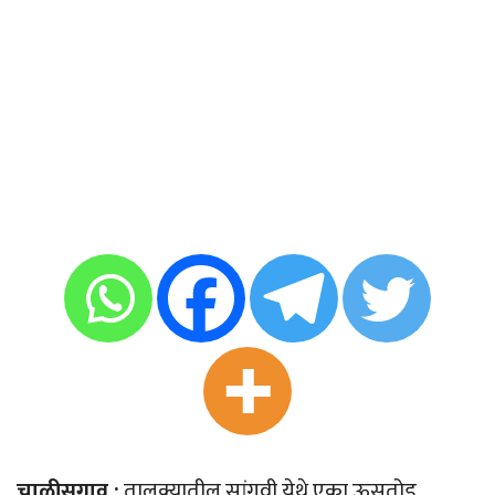
चाळीसगाव :
तालुक्यातील सांगवी येथे एका ऊसतोड