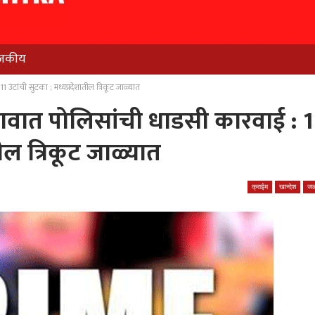
जकीय
 उंटांची सुटका ; मध्यप्रदेशातील त्रिकूट जाळ्यात
णगावात पोलिसांची धाडसी कारवाई : 1
तील त्रिकूट जाळ्यात
क्राईम
खान्देश
जळ