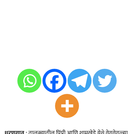
धरणगाव :
तालुक्यातील पिंप्री आणि शामखेडे येथे वेगवेगळ्या