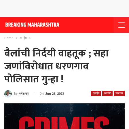
Home
क्राईम
बैलांची निर्दयी वाहतूक ; सहा
जणांविरोधात धरणगाव
पोलिसात गुन्हा !
क्राईम
खान्देश
जळगाव
On
Jun 23, 2023
By
गणेश वाघ