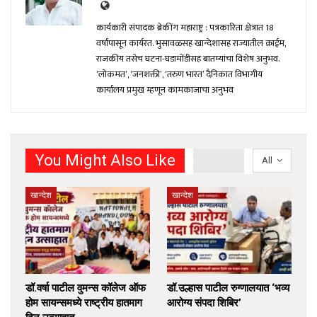
कार्यकारी संपादक ब्रेकींग महाराष्ट्र : पत्रकारिता क्षेत्रात 18
वर्षांपासून कार्यरत. भुसावळसह खान्देशासह राज्यातील क्राईम,
राजकीय तसेच घटना-घडामोंडीसह बातम्यांचा विशेष अनुभव.
‘लोकमत’, ‘जनशक्ती’, ‘तरुण भारत’ दैनिकात विभागीय
कार्यालय प्रमुख म्हणून कामकाजाचा अनुभव
You Might Also Like
All
खान्देश
खान्देश
डॉ.वर्षा पाटील वुमन्स कॉलेज ऑफ
डॉ.उल्हास पाटील रुग्णालयात ‘भव्य
होम सायन्समध्ये राष्ट्रीय हातमाग
आरोग्य संपदा शिबिर’