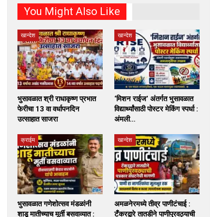
You Might Also Like
खान्देश
खान्देश
भुसावळात श्री राधाकृष्ण प्रभात
‘मिशन राईज’ अंतर्गत भुसावळात
फेरीचा 13 वा वर्धापनदिन
विद्यार्थ्यांसाठी पोस्टर मेकिंग स्पर्धा :
उत्साहात साजरा
अंमली…
क्राईम
खान्देश
भुसावळात गणेशोत्सव मंडळांनी
अमळनेरमध्ये तीव्र पाणीटंचाई :
शाडू मातीच्याच मूर्ती बसवाव्यात :
टँकरद्वारे तातडीने पाणीपुरवठ्याची