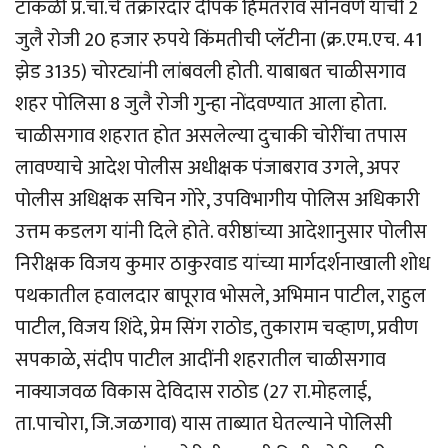
टाकळी प्र.चा.चे तक्रारदार दीपक हिंमतराव सोनवणे यांची 2
जुलै रोजी 20 हजार रुपये किंमतीची प्लॅटीना (क्र.एम.एच. 41
झेड 3135) चोरट्यांनी लांबवली होती. याबाबत चाळीसगाव
शहर पोलिसा 8 जुलै रोजी गुन्हा नोंदवण्यात आला होता.
चाळीसगाव शहरात होत असलेल्या दुचाकी चोरींचा तपास
लावण्याचे आदेश पोलीस अधीक्षक पंजाबराव उगले, अपर
पोलीस अधिक्षक सचिन गोरे, उपविभागीय पोलिस अधिकारी
उत्तम कडलग यांनी दिले होते. वरीष्ठांच्या आदेशानुसार पोलीस
निरीक्षक विजय कुमार ठाकुरवाड यांच्या मार्गदर्शनाखाली शोध
पथकातील हवालदार बापूराव भोसले, अभिमान पाटील, राहुल
पाटील, विजय शिंदे, प्रेम सिंग राठोड, तुकाराम चव्हाण, प्रवीण
सपकाळे, संदीप पाटील आदींनी शहरातील चाळीसगाव
नाक्याजवळ विकास देविदास राठोड (27 रा.मोहलाई,
ता.पाचोरा, जि.जळगाव) यास ताब्यात घेतल्याने पोलिसी