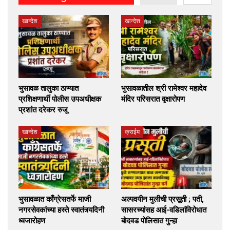
खान्देश
खान्देश
भुसावळ तालुका ठाण्यात
भुसावळातील श्री रामेश्वर महादेव
प्रशिक्षणार्थी पोलीस उपअधीक्षक
मंदिर परिसरात वृक्षारोपण
प्रशांत दरेकर रुजू
खान्देश
क्राईम
भुसावळात काँग्रेसतर्फे माजी
अल्पवयीन मुलीची प्रसूती ; पती,
नगरसेवकांच्या हस्ते स्वातंत्र्यदिनी
सासरच्यांसह आई-वडिलांविरोधात
ध्वजारोहण
बोदवड पोलिसात गुन्हा