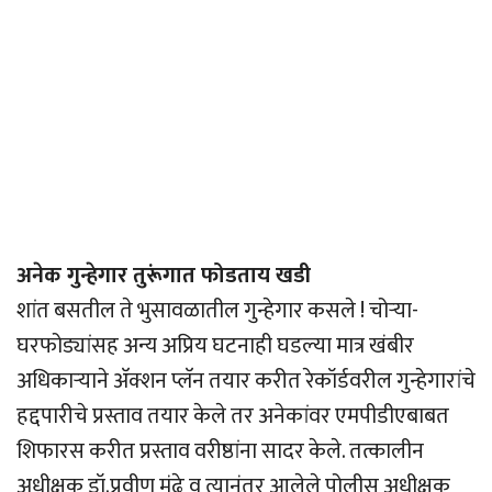
अनेक गुन्हेगार तुरूंगात फोडताय खडी
शांत बसतील ते भुसावळातील गुन्हेगार कसले ! चोर्‍या-
घरफोड्यांसह अन्य अप्रिय घटनाही घडल्या मात्र खंबीर
अधिकार्‍याने अ‍ॅक्शन प्लॅन तयार करीत रेकॉर्डवरील गुन्हेगारांचे
हद्दपारीचे प्रस्ताव तयार केले तर अनेकांवर एमपीडीएबाबत
शिफारस करीत प्रस्ताव वरीष्ठांना सादर केले. तत्कालीन
अधीक्षक डॉ.प्रवीण मुंढे व त्यानंतर आलेले पोलीस अधीक्षक