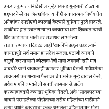
एम.राजकुमार यांनीदेखील गुन्हेगारांसह गुन्हेगारी टोळ्यांना
हद्दपार केले तर जिल्हाधिकार्‍यांनीही सकारात्मक निर्णय घेत
अनेकांवर एमडीएची कारवाई केल्याने गुन्हेगार पुरते हादरले.
खाकीवर हात उचलणार्‍याला कायद्याचा धडा शिकवत त्याची
धिंड काढण्यात आली तर राजाश्रय लाभलेल्या
राजकारण्याच्या दिवट्यालाही ‘खाकी’ने अद्दल घडवल्याने
कायद्यापुढे सर्व समान हा संदेश रूजला. पठाणी व्याजाने
वसुली करणार्‍यांनी कोट्यवधींची माया जमवली खरी मात्र
वाघचौरे यांनी याबाबतही कणखर भूमिका घेतली. अवैधरीत्या
सावकारी करणार्‍यांना फैलावर घेत अनेक गुन्हे दाखल केले,
अवैध मार्गाने जमवलेली संपत्ती शासनाकडे अटॅच
करण्याबाबतही कणखर भूमिका घेतली. अवैध सावकाराच्या
जाचाने पछाडलेल्या पीडीतांच्या तसेच महिलांच्या पाठीमागे
खर्‍या अर्थाने कायद्याचा रक्षक असलेला वडिलासमान मोठा