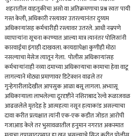
शहरातील वाहतुकीचा असो वा अतिक्रमणाचा प्रश्न स्वतः पायी
गस्त केली, अधिकारी रस्त्यावर उतरल्यानंतर दुय्यम
अधिकार्‍यांसह कर्मचारीही रस्त्यावर उतरले. आधी नम्रपणे
व्यापार्‍यांना सूचना करण्यात आल्या मात्र त्यानंतर पोलिसांनी
कारवाईचा इंगाही दाखवला. कायद्यापेक्षा कुणीही मोठा
नसल्याचा मेसेज त्यातून गेला. पोलीस अधिकार्‍यांसह
कर्मचार्‍यांनाही नव्या दमाच्या अधिकार्‍याचा कामाचा हेवा वाटू
लागल्याने मोठ्या प्रमाणावर डिटेक्शन वाढले तर
गुन्हेगारीलादेखील आपसुक आळा बसू लागला. अभ्यासू
अधिकार्‍याला लाभलेल्या दूरदृष्टीने नशिराबाद रेल्वे रूळाजवळ
आढळलेले मृतदेह हे आत्महत्या नसून हत्याकांड असल्याचा
दावा करीत प्रत्यक्षात त्यांनी एक-एक कडीत जोडत आरोपी
गजाआड केले तर भुसावळातील हनुमान नगरात अकस्मात
मृत्यूचा तपासादरम्यान हा खून असल्याचे सिद्ध करीत पोलीस