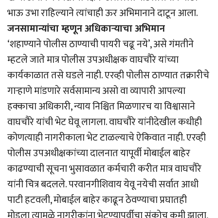
भाऊ उभा राहिल्याने त्यांचाही ऊर अभिमानाने दाटून आला.
जनसामान्यांचा म्हणून अधिकार्‍याचा अभिमान
‘शहाण्याने पोलीस ठाण्याची पायरी चढू नये’, असे गंमतीने
म्हटले जाते मात्र पोलीस उपअधीक्षक वाघचौरे यांच्या
कार्यकाळात तसे घडले नाही. एरव्ही पोलीस ठाण्यात तक्रारीचे
गार्‍हाणे मांडणारे सर्वसामान्य असो वा व्यापारी आपल्या
हक्काचा अधिकारी, न्याय निश्चित मिळणारच या विश्वासाने
वाघचौरे यांची भेट घेवू लागला. वाघचौरे यांनीदेखील कधीही
कोणत्याही नागरीकाला भेट टाळल्याचे ऐकिवात नाही. एरव्ही
पोलीस उपअधीक्षकांच्या दालनात यापूर्वी मोबाईल बाहेर
काढण्याची सूचना भुसावळात कर्मचारी करीत मात्र वाघचौरे
यांनी चित्र बदलले. परवानगीशिवाय येवू नयेची सर्वात आधी
पाटी हटवली, मोबाईल बाहेर काढून ठेवण्याचा प्रघातही
मोडला त्यामुळे नागरीकांना भेटण्यापूर्वीचा संकोच कमी झाला,