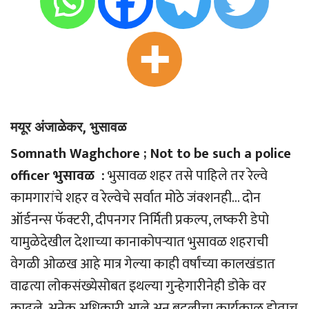
मयूर अंजाळेकर, भुसावळ
Somnath Waghchore ; Not to be such a police
officer भुसावळ :
भुसावळ शहर तसे पाहिले तर रेल्वे
कामगारांचे शहर व रेल्वेचे सर्वात मोठे जंक्शनही… दोन
ऑर्डनन्स फॅक्टरी, दीपनगर निर्मिती प्रकल्प, लष्करी डेपो
यामुळेदेखील देशाच्या कानाकोपर्‍यात भुसावळ शहराची
वेगळी ओळख आहे मात्र गेल्या काही वर्षांच्या कालखंडात
वाढत्या लोकसंख्येसोबत इथल्या गुन्हेगारीनेही डोके वर
काढले. अनेक अधिकारी आले अन् बदलीचा कार्यकाळ होताच