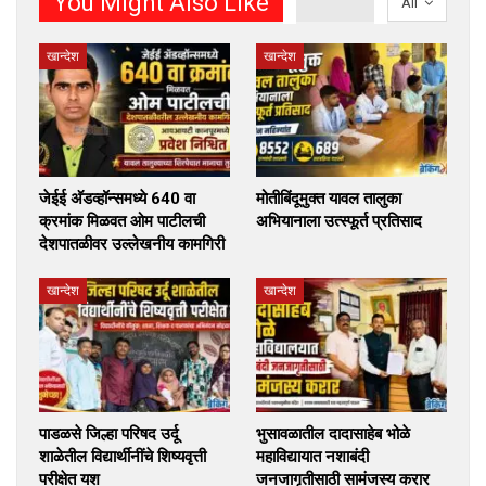
You Might Also Like
All
खान्देश
खान्देश
जेईई अ‍ॅडव्हॉन्समध्ये 640 वा
मोतीबिंदूमुक्त यावल तालुका
क्रमांक मिळवत ओम पाटीलची
अभियानाला उत्स्फूर्त प्रतिसाद
देशपातळीवर उल्लेखनीय कामगिरी
खान्देश
खान्देश
पाडळसे जिल्हा परिषद उर्दू
भुसावळातील दादासाहेब भोळे
शाळेतील विद्यार्थीनींचे शिष्यवृत्ती
महाविद्यायात नशाबंदी
परीक्षेत यश
जनजागृतीसाठी सामंजस्य करार