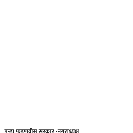
पुन्हा फडणवीस सरकार -नगराध्यक्ष