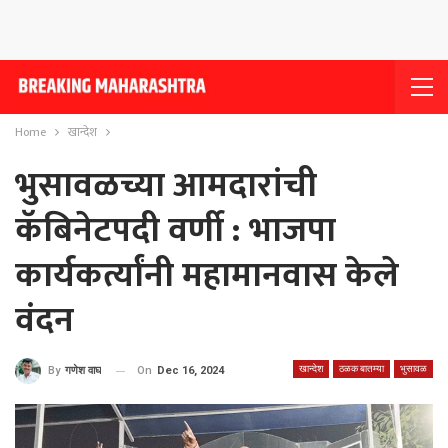
Home
खान्देश
भुसावळच्या आमदारांची
कॅबिनेटपदी वर्णी : भाजपा
कार्यकर्त्यांनी महामानवास केले
वंदन
खान्देश
ठळक बातम्या
भुसावळ
On
Dec 16, 2024
By
गणेश वाघ