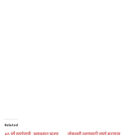
Related
46 वर्षे समर्पणाची : भुसावळात भाजपा
लोकशाही रक्षणासाठी संघर्ष करणार्‍या