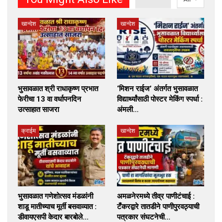
खान्देश
खान्देश
भुसावळात श्री राधाकृष्ण प्रभात
‘मिशन राईज’ अंतर्गत भुसावळात
फेरीचा 13 वा वर्धापनदिन
विद्यार्थ्यांसाठी पोस्टर मेकिंग स्पर्धा :
उत्साहात साजरा
अंमली…
क्राईम
खान्देश
भुसावळात गणेशोत्सव मंडळांनी
अमळनेरमध्ये तीव्र पाणीटंचाई :
शाडू मातीच्याच मूर्ती बसवाव्यात :
टँकरद्वारे तातडीने पाणीपुरवठ्याची
डीवायएसपी केदार बारबोले…
पत्रकार संघटनेची…