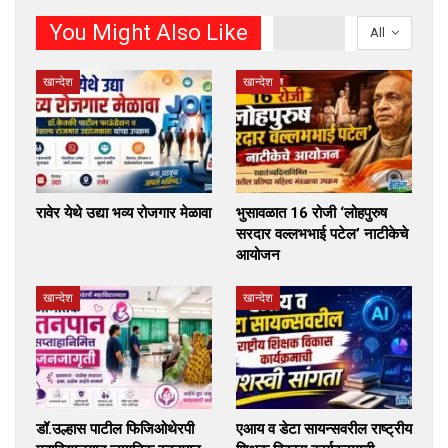
You Might Also Like
All
खान्देश
खान्देश
रावेर येथे उद्या भव्य रोजगार मेळावा
भुसावळात 16 रोजी ‘लोहपुरुष
सरदार वल्लभभाई पटेल’ नाटीकेचे
आयोजन
खान्देश
खान्देश
डॉ.उल्हास पाटील फिजिओथेरपी
एआय व डेटा सायन्सवरील राष्ट्रीय