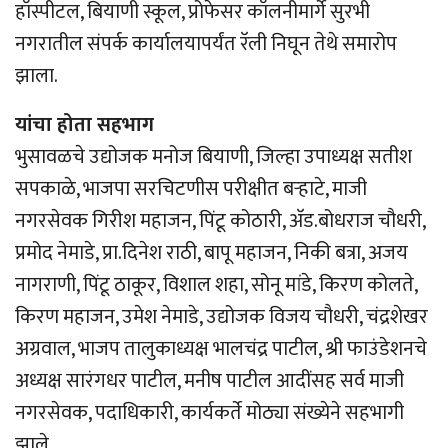
हॉस्पीटल, बियाणी स्कूल, प्रोफेसर कॉलनीमार्गे सुरभी
नगरातील संपर्क कार्यालयापर्यंत रॅली निघून तेथे समारोप
झाला.
यांचा होता सहभाग
भुसावळचे उद्योजक मनोज बियाणी, जिल्हा उपाध्यक्ष सतीश
सपकाळे, भाजपा सरचिटणीस परीक्षीत बर्‍हाटे, माजी
नगरसेवक गिरीश महाजन, पिंटू कोठारी, अ‍ॅड.बोधराज चौधरी,
प्रमोद नेमाडे, प्रा.दिनेश राठी, बापू महाजन, निकी बत्रा, अजय
नागराणी, पिंटू ठाकूर, विशाल शहा, सोनू मांडे, किरण कोलते,
किरण महाजन, उमेश नेमाडे, उद्योजक विजय चौधरी, चंद्रशेखर
अग्रवाल, भाजप तालुकाध्यक्ष भालचंद्र पाटील, श्री फाउंडेशनचे
अध्यक्ष सारंगधर पाटील, मनीष पाटील आदींसह सर्व माजी
नगरसेवक, पदाधिकारी, कार्यकर्ते मोठ्या संख्येने सहभागी
झाले.