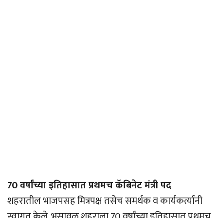
70 वर्षांच्या इतिहासात प्रथमच कॅबिनेट मंत्री पद
शहरातील भाजपसह मित्रपक्ष तसेच समर्थक व कार्यकर्त्यांनी
स्वागत केले. भुसावळ शहराला 70 वर्षांच्या इतिहासात प्रथमच