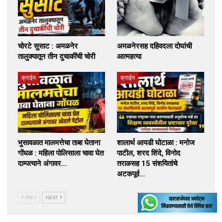
चोरटे सुसाट : अमळनेर
अमळनेरसह दहिवदला दोघांची
तालुक्यातून तीन दुचाकींची चोरी
आत्महत्या
क्राईम
क्राईम
भुसावळात मालमत्तेचा ताबा घेताना
शालार्थ आयडी घोटाळा : मनोज
गोंधळ : महिला पोलिसाला चावा घेत
पाटील, शरद शिंदे, विनोद
दाम्पत्याने अंगावर…
तराळसह 15 संशयितांचे
अटकपूर्व…
PREV
NEXT