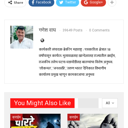
Share
Facebook
Twitter
Google+
गणेश वाघ
39649 Posts
0 Comments
कार्यकारी संपादक ब्रेकींग महाराष्ट्र : पत्रकारिता क्षेत्रात 18
वर्षांपासून कार्यरत. भुसावळसह खान्देशासह राज्यातील क्राईम,
राजकीय तसेच घटना-घडामोंडीसह बातम्यांचा विशेष अनुभव.
‘लोकमत’, ‘जनशक्ती’, ‘तरुण भारत’ दैनिकात विभागीय
कार्यालय प्रमुख म्हणून कामकाजाचा अनुभव
You Might Also Like
All
क्राईम
क्राईम