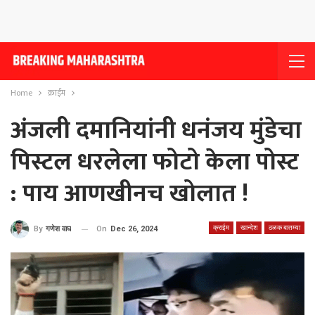
Home
क्राईम
अंजली दमानियांनी धनंजय मुंडेचा
पिस्टल धरलेला फोटो केला पोस्ट
: पाय आणखीनच खोलात !
क्राईम
खान्देश
ठळक बातम्या
On
Dec 26, 2024
By
गणेश वाघ